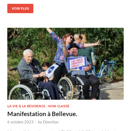
VOIR PLUS
LA VIE À LA RÉSIDENCE
/
NON CLASSÉ
Manifestation à Bellevue.
6 octobre 2023
-
by
Direction